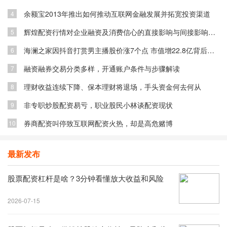
余额宝2013年推出如何推动互联网金融发展并拓宽投资渠道
4
辉煌配资行情对企业融资及消费信心的直接影响与间接影响分析
5
海澜之家因抖音打赏男主播股价涨7个点 市值增22.8亿背后原因
6
融资融券交易分类多样，开通账户条件与步骤解读
7
理财收益连续下降、保本理财将退场，手头资金何去何从
8
非专职炒股配资易亏，职业股民小林谈配资现状
9
券商配资叫停致互联网配资火热，却是高危赌博
10
最新发布
股票配资杠杆是啥？3分钟看懂放大收益和风险
2026-07-15