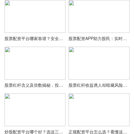
股票配资平台哪家靠谱？安全排行榜前5强对比评测
股票配资APP助力股民：实时了解行情，便捷购买股票，不错过新闻
股票杠杆含义及倍数揭秘，投资前必看
股票杠杆收益诱人却暗藏风险，投资者需谨慎
炒股配资平台哪个好？选这三家实盘合规最稳
正规配资平台怎么选？看懂这几点，投资安全又高效