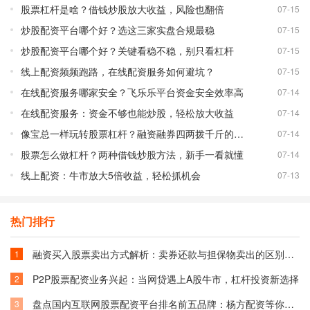
股票杠杆是啥？借钱炒股放大收益，风险也翻倍
07-15
炒股配资平台哪个好？选这三家实盘合规最稳
07-15
炒股配资平台哪个好？关键看稳不稳，别只看杠杆
07-15
线上配资频频跑路，在线配资服务如何避坑？
07-15
在线配资服务哪家安全？飞乐乐平台资金安全效率高
07-14
在线配资服务：资金不够也能炒股，轻松放大收益
07-14
像宝总一样玩转股票杠杆？融资融券四两拨千斤的秘密
07-14
股票怎么做杠杆？两种借钱炒股方法，新手一看就懂
07-14
线上配资：牛市放大5倍收益，轻松抓机会
07-13
热门排行
融资买入股票卖出方式解析：卖券还款与担保物卖出的区别与选择
1
P2P股票配资业务兴起：当网贷遇上A股牛市，杠杆投资新选择
2
盘点国内互联网股票配资平台排名前五品牌：杨方配资等你了解
3