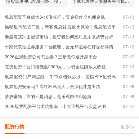
港股震荡冲击配资市场，投资者如何应对及未来趋势分析
十家代表性证券服务平台梳理，含元鼎证券杠杆交易详情
免息配资平台放大3-10倍杠杆，资金操作全包佣金低
07-13
揭秘股市配资门道，新客免息背后藏啥风险？免息配资平
07-13
台靠谱吗？
港股震荡冲击配资市场，投资者如何应对及未来趋势分析
07-13
十家代表性证券服务平台梳理，含元鼎证券杠杆交易详情
07-12
2026正规配资公司怎么选？三步教你避开黑平台
07-12
在线配资平台门槛低至2000元，小资金也能放大收益
07-12
股票配资门户网提醒：牛市别借钱炒股，警惕P2P配资风
07-09
险
股票配资安全吗？高杠杆风险大，合法化才是出路
07-08
炒股赚钱，靠的不是消息，是乐观自信和坚持
07-08
2026股票配资平台避坑指南：十大正规平台实盘评测
07-07
配资行情
更多>>