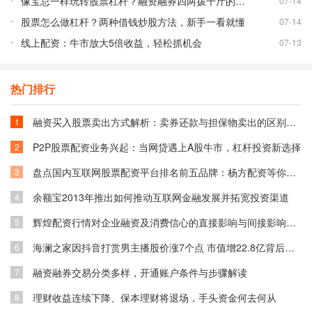
像宝总一样玩转股票杠杆？融资融券四两拨千斤的秘密
07-14
股票怎么做杠杆？两种借钱炒股方法，新手一看就懂
07-14
线上配资：牛市放大5倍收益，轻松抓机会
07-13
热门排行
融资买入股票卖出方式解析：卖券还款与担保物卖出的区别与选择
1
P2P股票配资业务兴起：当网贷遇上A股牛市，杠杆投资新选择
2
盘点国内互联网股票配资平台排名前五品牌：杨方配资等你了解
3
余额宝2013年推出如何推动互联网金融发展并拓宽投资渠道
4
辉煌配资行情对企业融资及消费信心的直接影响与间接影响分析
5
海澜之家因抖音打赏男主播股价涨7个点 市值增22.8亿背后原因
6
融资融券交易分类多样，开通账户条件与步骤解读
7
理财收益连续下降、保本理财将退场，手头资金何去何从
8