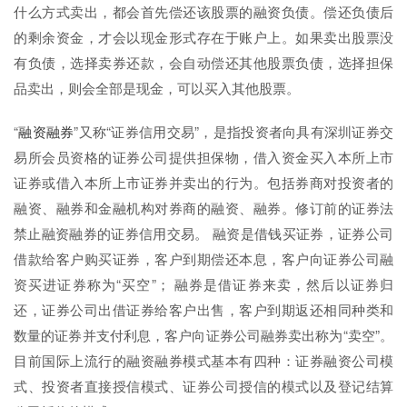
什么方式卖出，都会首先偿还该股票的融资负债。偿还负债后
的剩余资金，才会以现金形式存在于账户上。如果卖出股票没
有负债，选择卖券还款，会自动偿还其他股票负债，选择担保
品卖出，则会全部是现金，可以买入其他股票。
“
融资融券
”又称“证券信用交易”，是指投资者向具有深圳证券交
易所会员资格的证券公司提供担保物，借入资金买入本所上市
证券或借入本所上市证券并卖出的行为。包括券商对投资者的
融资、融券和金融机构对券商的融资、融券。修订前的证券法
禁止融资融券的证券信用交易。 融资是借钱买证券，证券公司
借款给客户购买证券，客户到期偿还本息，客户向证券公司融
资买进证券称为“买空”； 融券是借证券来卖，然后以证券归
还，证券公司出借证券给客户出售，客户到期返还相同种类和
数量的证券并支付利息，客户向证券公司融券卖出称为“卖空”。
目前国际上流行的融资融券模式基本有四种：证券融资公司模
式、投资者直接授信模式、证券公司授信的模式以及登记结算