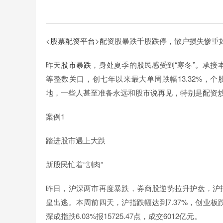
<
股票配资平台
>配资股暴跌千股跌停，散户损失惨重
昨天
股市暴跌
，身处夏季的股民感受到“寒冬”。承接本周的跌
等整数关口，创七年以来最大单周跌幅13.32%，
地，一些人甚至准备永远和股市说再见，特别是配资炒
案例1
踏进股市遇上大跌
新股民忙着“割肉”
昨日，沪深两市再度暴跌，券商股逆势拉升护盘，沪指
皇出逃。本周前四天，沪指跌幅达到7.37%，创业板跌幅达到
深成指跌6.03%报15725.47点，成交6012亿元。