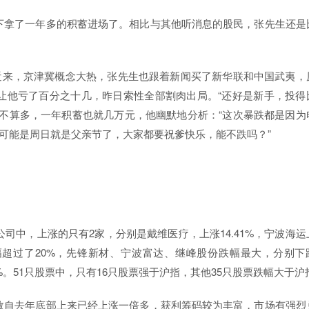
下拿了一年多的积蓄进场了。相比与其他听消息的股民，张先生还是
近来，京津冀概念大热，张先生也跟着新闻买了新华联和中国武夷，
让他亏了百分之十几，昨日索性全部割肉出局。“还好是新手，投得
不算多，一年积蓄也就几万元，他幽默地分析：“这次暴跌都是因为
有可能是周日就是父亲节了，大家都要祝爹快乐，能不跌吗？”
司中，上涨的只有2家，分别是戴维医疗，上涨14.41%，宁波海运
票跌幅超过了20%，先锋新材、宁波富达、继峰股份跌幅最大，分别下
3.32%。51只股票中，只有16只股票强于沪指，其他35只股票跌幅大于沪
数自去年底部上来已经上涨一倍多，获利筹码较为丰富，市场有强烈