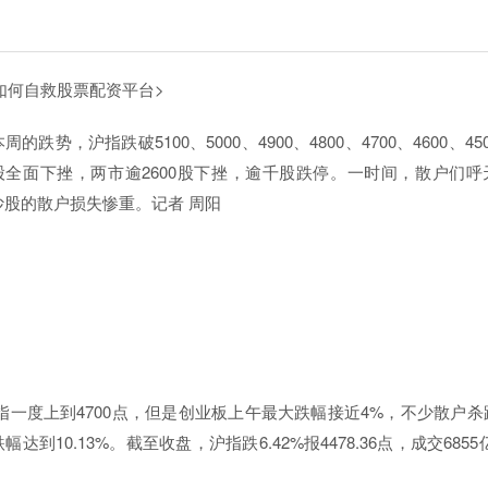
如何自救
股票配资平台>
势，沪指跌破5100、5000、4900、4800、4700、4600、45
个股全面下挫，两市逾2600股下挫，逾千股跌停。一时间，散户们呼
股的散户损失惨重。记者 周阳
一度上到4700点，但是创业板上午最大跌幅接近4%，不少散户杀
10.13%。截至收盘，沪指跌6.42%报4478.36点，成交6855