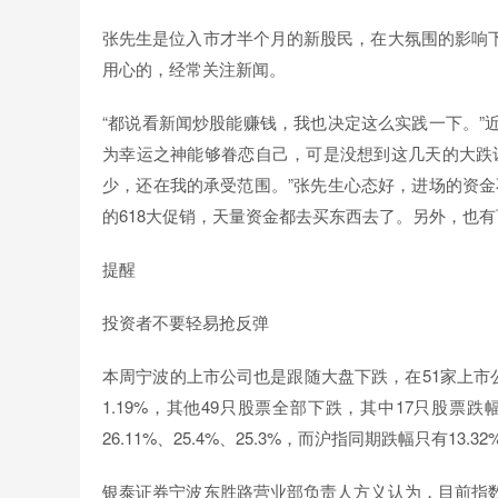
张先生是位入市才半个月的新股民，在大氛围的影响
用心的，经常关注新闻。
“都说看新闻炒股能赚钱，我也决定这么实践一下。”
为幸运之神能够眷恋自己，可是没想到这几天的大跌
少，还在我的承受范围。”张先生心态好，进场的资金
的618大促销，天量资金都去买东西去了。另外，也
提醒
投资者不要轻易抢反弹
本周宁波的上市公司也是跟随大盘下跌，在51家上市公
1.19%，其他49只股票全部下跌，其中17只股
26.11%、25.4%、25.3%，而沪指同期跌幅只有1
银泰证券宁波东胜路营业部负责人方义认为，目前指