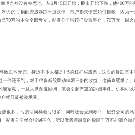
幸运之神没有眷恋他，从6月15日开始，股市开始下跌，他420万的
、20万的亏损配资股暴跌千股跌停，散户损失惨重如何自救，因为一
己70万的本金全部亏光，配资公司强行把股票平仓，70万元一周之
导致血本无归。身边不少人都是1∶5的杠杆买股票，这次的暴跌基本
益一倍还不到，对于很多新股民动辄两三倍的收益，这简直弱爆了。
悬的堰塞湖，一旦大盘深度回调，就会引起严重的踩踏事件。机构可以
散户就只能被动承受。
会赚很多，亏的话同样会亏很多，同时还会受到券商、配资公司的风
商、配资公司就会强制平仓，所以做股票融资的股民千万不能满仓操