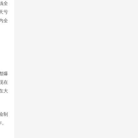
钱全
天亏
内全
都爆
现在
在大
险制
作。