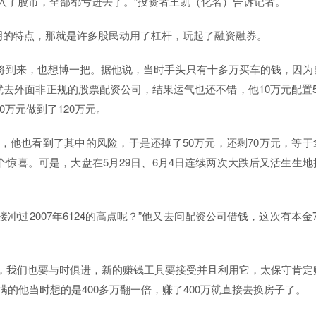
投入了股市，全部都亏进去了。”投资者王凯（化名）告诉记者。
明的特点，那就是许多股民动用了杠杆，玩起了融资融券。
市即将到来，也想博一把。据他说，当时手头只有十多万买车的钱，因为
去外面非正规的股票配资公司，结果运气也还不错，他10万元配置5
0万元做到了120万元。
了，他也看到了其中的风险，于是还掉了50万元，还剩70万元，等于
个惊喜。可是，大盘在5月29日、6月4日连续两次大跌后又活生生地
过2007年6124的高点呢？”他又去问配资公司借钱，这次有本金7
，我们也要与时俱进，新的赚钱工具要接受并且利用它，太保守肯定
满的他当时想的是400多万翻一倍，赚了400万就直接去换房子了。