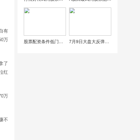
自有
0万
股票配资条件低门槛，1000元起配1-10倍杠杆
7月9日大盘大反弹，投资者情绪复苏，配资业务蠢蠢欲动？
拿了
拉红
0万
赚不