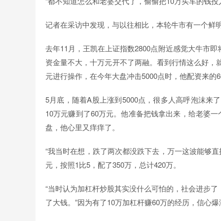
“都不知道怎么和老婆交代了，偷偷把10万买车的钱
记者在采访中发现，与以往相比，本轮牛市有一个鲜
去年11月，王凯在上证指数2800点附近感觉大牛
资金量不大，十万元开不了两融。看到行情这么好，就
元进行操作，在今年大盘冲击5000点时，他配资来的6
5月底，随着A股上涨到5000点，很多人高呼泡沫来
10万元赚到了60万元。他准备把钱拿出来，给老婆一
盘，他心里又痒痒了。
“我当时在想，跌了两次都没跌下去，万一这波能够直接冲
元，按照1比5，配了350万，总计420万。
“当时认为加杠杆炒股其实没什么可怕的，社会进步了
了大钱。”因为有了10万加杠杆赚60万的经历，信心爆