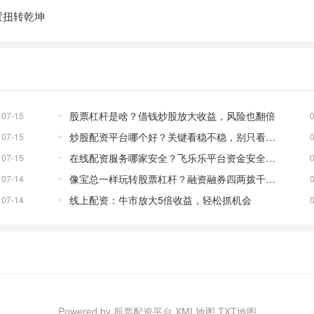
置扭转乾坤
股票杠杆是啥？借钱炒股放大收益，风险也翻倍
07-15
炒股配资平台哪个好？关键看稳不稳，别只看杠杆
07-15
在线配资服务哪家安全？飞乐乐平台资金安全效率高
07-15
像宝总一样玩转股票杠杆？融资融券四两拨千斤的秘密
07-14
线上配资：牛市放大5倍收益，轻松抓机会
07-14
Powered by 股票配资平台
XML地图
TXT地图