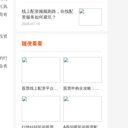
杠风
线上配资频频跑路，在线配
而有
资服务如何避坑？
2026-07-15
投资
随便看看
的行
会表
股票线上配资平台别乱选，这19个平台已被监管曝光
股票申购全攻略：如何正确参与金融市场投资？要点都在这
行情好转民间股票配资活跃，实盘虚拟盘风险大
A股回暖民间股票配资再现！1:10配资是馅饼还是陷阱？