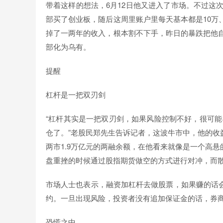
带着这样的想法，6月12日他又进入了市场。不过这次
部买了创业板，随后这周里账户里每天基本都是10万
掉了一两年的收入，根本割不下手，昨日的暴跌把他自
部化为乌有。
提醒
杠杆是一把双刃剑
“杠杆其实是一把双刃剑，如果风险控制不好，很可能
仓了。”老股民郑先生告诉记者，这波牛市中，他的收
两市1.9万亿元的两融余额，在他看来就像是一个高
盘重挫的时候通过股指期货做空的方式进行对冲，而
市场人士也表示，融资加杠杆去做股票，如果赚的话
约。一旦出现风险，投资者没有追加保证金的话，券
恐慌之中