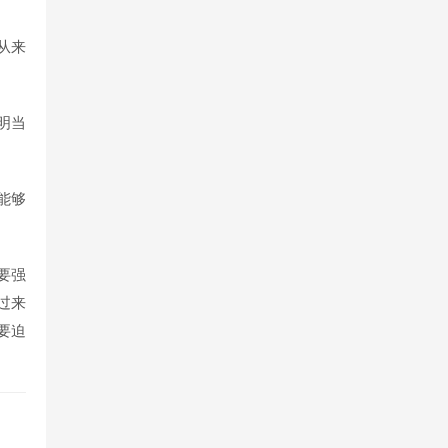
从来
明当
能够
要强
过来
要迫