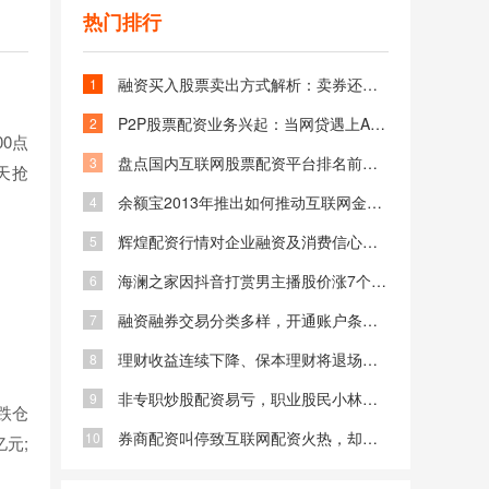
热门排行
融资买入股票卖出方式解析：卖券还款与担保物卖出的区别与选择
1
P2P股票配资业务兴起：当网贷遇上A股牛市，杠杆投资新选择
2
00点
盘点国内互联网股票配资平台排名前五品牌：杨方配资等你了解
3
天抢
余额宝2013年推出如何推动互联网金融发展并拓宽投资渠道
4
辉煌配资行情对企业融资及消费信心的直接影响与间接影响分析
5
海澜之家因抖音打赏男主播股价涨7个点 市值增22.8亿背后原因
6
融资融券交易分类多样，开通账户条件与步骤解读
7
理财收益连续下降、保本理财将退场，手头资金何去何从
8
非专职炒股配资易亏，职业股民小林谈配资现状
9
跌仓
券商配资叫停致互联网配资火热，却是高危赌博
10
亿元;