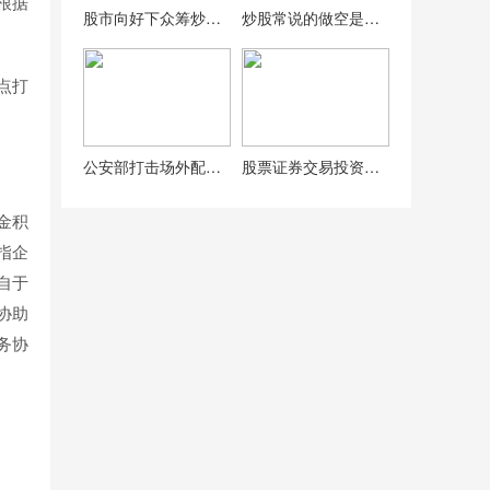
根据
股市向好下众筹炒股走近大众视野，风险却不容小觑
炒股常说的做空是啥？一篇文章带你秒懂做空操作逻辑
点打
公安部打击场外配资等犯罪，公布5起非法经营典型案例
股票证券交易投资领域前五名正规配资公司，含联华、永华等
金积
指企
自于
协助
务协