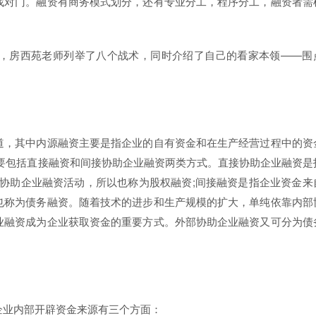
找对门。融资有商务模式划分，还有专业分工，程序分工，融资者需
，房西苑老师列举了八个战术，同时介绍了自己的看家本领——围
道，其中内源融资主要是指企业的自有资金和在生产经营过程中的资
要包括直接融资和间接协助企业融资两类方式。直接协助企业融资是
股权协助企业融资活动，所以也称为股权融资;间接融资是指企业资金来
也称为债务融资。随着技术的进步和生产规模的扩大，单纯依靠内部
业融资成为企业获取资金的重要方式。外部协助企业融资又可分为债
企业内部开辟资金来源有三个方面：