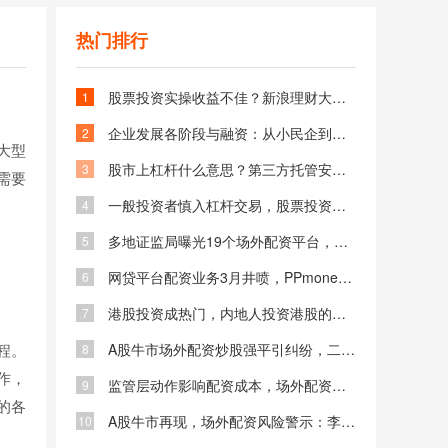
热门排行
股票投资实操收益不佳？新浪理财大学A股技术分析入门教你融入技术获利
1
企业发展各阶段与融资：从小民企到国家几强的必经之路
2
大型
股市上杠杆什么意思？第三方托管安全可靠，24小时全国专业解答！多地服务
3
需要
一般投资者慎入杠杆交易，股票投资谨防赌徒心理
4
多地证监局曝光19个场外配资平台，投资者应远离风险
5
网贷平台配资业务3月井喷，PPmoney和投哪网增长显著
6
港股投资成热门，内地人投资港股的方法技巧全解析
7
程。
A股牛市场外配资炒股强平引纠纷，二审法院判决责任划分
8
作，
监管层动作影响配资成本，场外配资随大盘向好而活跃
9
的各
A股牛市再现，场外配资风险警示：李昆呼吁亲友远离高杠杆陷阱
10