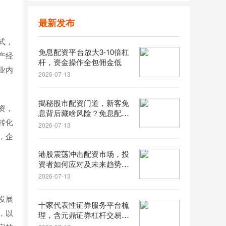
最新发布
式，
免息配资平台放大3-10倍杠
产经
杆，资金操作全包佣金低
业内
2026-07-13
揭秘股市配资门道，新客免
资，
息背后藏啥风险？免息配资
转化
平台靠谱吗？
2026-07-13
，企
港股震荡冲击配资市场，投
资者如何应对及未来趋势分
析
2026-07-13
发展
十家代表性证券服务平台梳
，以
理，含元鼎证券杠杆交易详
情