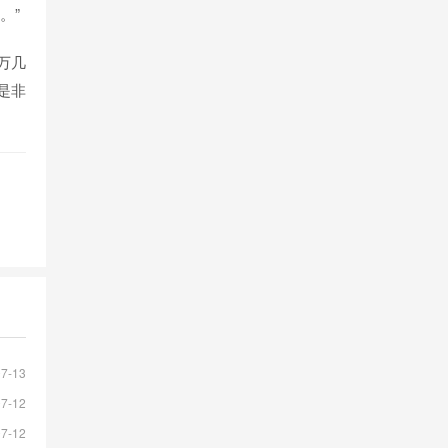
。”
万几
是非
07-13
07-12
07-12