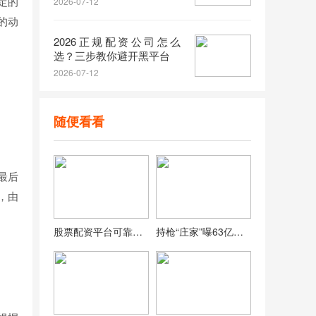
定的
2026-07-12
的动
2026正规配资公司怎么
选？三步教你避开黑平台
2026-07-12
随便看看
最后
，由
股票配资平台可靠吗？多地证监局已公布183家黑名单
持枪“庄家”曝63亿操纵案！股灾期间，霸王强迫自己使用160个账户并加杠杆购买永益股票。