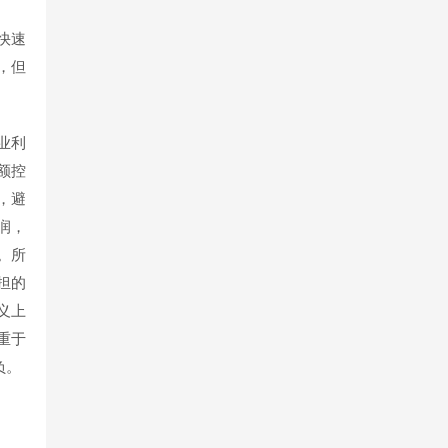
快速
，但
业利
额控
，避
润，
。所
担的
义上
重于
负。