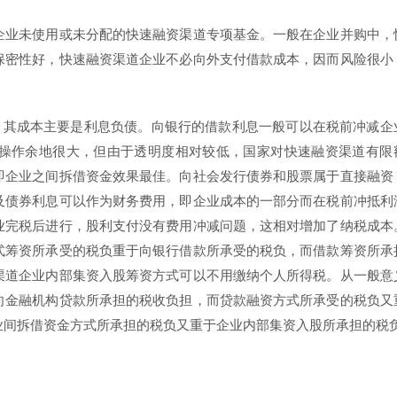
企业未使用或未分配的快速融资渠道专项基金。一般在企业并购中，
保密性好，快速融资渠道企业不必向外支付借款成本，因而风险很小
，其成本主要是利息负债。向银行的借款利息一般可以在税前冲减企
操作余地很大，但由于透明度相对较低，国家对快速融资渠道有限
即企业之间拆借资金效果最佳。向社会发行债券和股票属于直接融资
及债券利息可以作为财务费用，即企业成本的一部分而在税前冲抵利
业完税后进行，股利支付没有费用冲减问题，这相对增加了纳税成本
式筹资所承受的税负重于向银行借款所承受的税负，而借款筹资所承
渠道企业内部集资入股筹资方式可以不用缴纳个人所得税。从一般意
向金融机构贷款所承担的税收负担，而贷款融资方式所承受的税负又
业间拆借资金方式所承担的税负又重于企业内部集资入股所承担的税