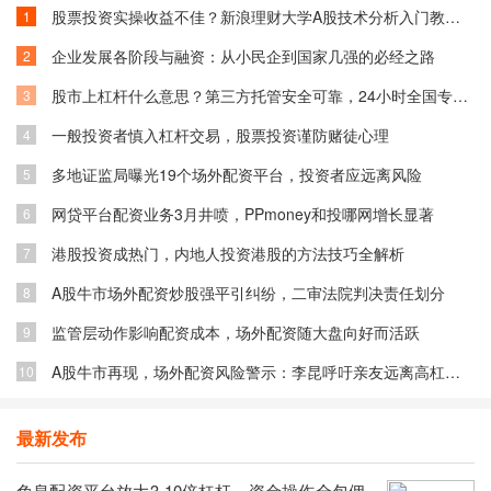
股票投资实操收益不佳？新浪理财大学A股技术分析入门教你融入技术获利
1
企业发展各阶段与融资：从小民企到国家几强的必经之路
2
股市上杠杆什么意思？第三方托管安全可靠，24小时全国专业解答！多地服务
3
一般投资者慎入杠杆交易，股票投资谨防赌徒心理
4
多地证监局曝光19个场外配资平台，投资者应远离风险
5
网贷平台配资业务3月井喷，PPmoney和投哪网增长显著
6
港股投资成热门，内地人投资港股的方法技巧全解析
7
A股牛市场外配资炒股强平引纠纷，二审法院判决责任划分
8
监管层动作影响配资成本，场外配资随大盘向好而活跃
9
A股牛市再现，场外配资风险警示：李昆呼吁亲友远离高杠杆陷阱
10
最新发布
免息配资平台放大3-10倍杠杆，资金操作全包佣