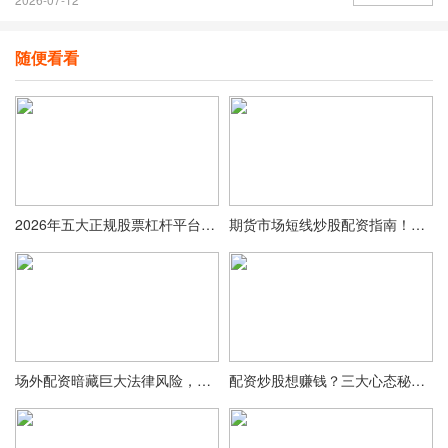
随便看看
2026年五大正规股票杠杆平台盘点，远离配资陷阱放心加杠杆
期货市场短线炒股配资指南！正规实盘配资公司排行榜及选择要点
场外配资暗藏巨大法律风险，配资融资需合法合规途径
配资炒股想赚钱？三大心态秘诀在线平台老手都说关键