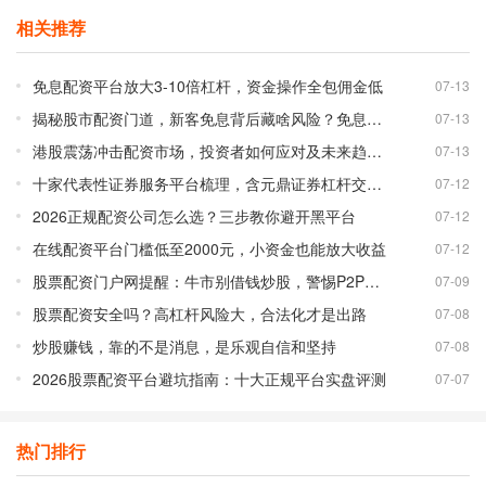
相关推荐
免息配资平台放大3-10倍杠杆，资金操作全包佣金低
07-13
揭秘股市配资门道，新客免息背后藏啥风险？免息配资平台靠谱吗？
07-13
港股震荡冲击配资市场，投资者如何应对及未来趋势分析
07-13
十家代表性证券服务平台梳理，含元鼎证券杠杆交易详情
07-12
2026正规配资公司怎么选？三步教你避开黑平台
07-12
在线配资平台门槛低至2000元，小资金也能放大收益
07-12
股票配资门户网提醒：牛市别借钱炒股，警惕P2P配资风险
07-09
股票配资安全吗？高杠杆风险大，合法化才是出路
07-08
炒股赚钱，靠的不是消息，是乐观自信和坚持
07-08
2026股票配资平台避坑指南：十大正规平台实盘评测
07-07
热门排行