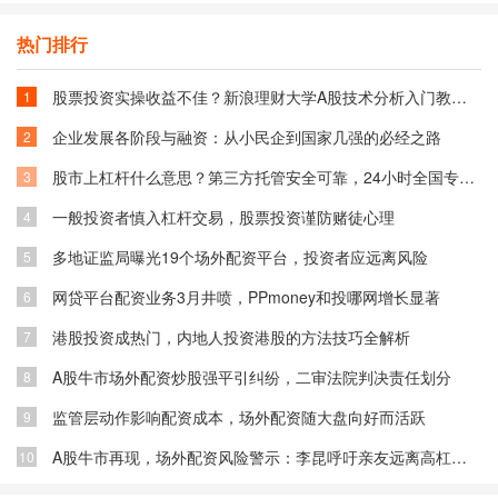
热门排行
股票投资实操收益不佳？新浪理财大学A股技术分析入门教你融入技术获利
1
企业发展各阶段与融资：从小民企到国家几强的必经之路
2
股市上杠杆什么意思？第三方托管安全可靠，24小时全国专业解答！多地服务
3
一般投资者慎入杠杆交易，股票投资谨防赌徒心理
4
多地证监局曝光19个场外配资平台，投资者应远离风险
5
网贷平台配资业务3月井喷，PPmoney和投哪网增长显著
6
港股投资成热门，内地人投资港股的方法技巧全解析
7
A股牛市场外配资炒股强平引纠纷，二审法院判决责任划分
8
监管层动作影响配资成本，场外配资随大盘向好而活跃
9
A股牛市再现，场外配资风险警示：李昆呼吁亲友远离高杠杆陷阱
10