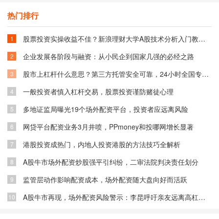
热门排行
股票投资实操收益不佳？新浪理财大学A股技术分析入门教你融入技术获利
1
企业发展各阶段与融资：从小民企到国家几强的必经之路
2
股市上杠杆什么意思？第三方托管安全可靠，24小时全国专业解答！多地服务
3
一般投资者慎入杠杆交易，股票投资谨防赌徒心理
4
多地证监局曝光19个场外配资平台，投资者应远离风险
5
网贷平台配资业务3月井喷，PPmoney和投哪网增长显著
6
港股投资成热门，内地人投资港股的方法技巧全解析
7
A股牛市场外配资炒股强平引纠纷，二审法院判决责任划分
8
监管层动作影响配资成本，场外配资随大盘向好而活跃
9
A股牛市再现，场外配资风险警示：李昆呼吁亲友远离高杠杆陷阱
10