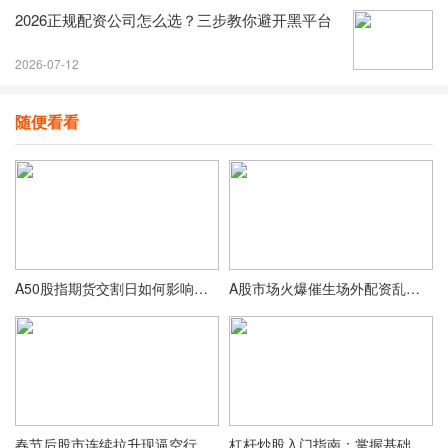
2026正规配资公司怎么选？三步教你避开黑平台
2026-07-12
随便看看
A50股指期货交割日如何影响中国股市的短期波动及权重股？
A股市场火爆催生场外配资乱象，线上配资陷阱重重死灰复燃
春节后股市连续拉升现逼空行情，场外配资迅速升温 10 倍高杠杆再现？
杠杆炒股入门指南：掌握基础知识与风险控制，实现稳健投资