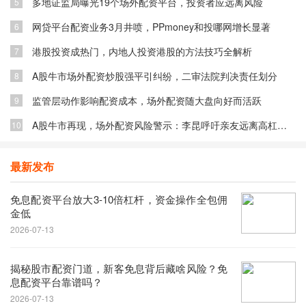
多地证监局曝光19个场外配资平台，投资者应远离风险
5
网贷平台配资业务3月井喷，PPmoney和投哪网增长显著
6
港股投资成热门，内地人投资港股的方法技巧全解析
7
A股牛市场外配资炒股强平引纠纷，二审法院判决责任划分
8
监管层动作影响配资成本，场外配资随大盘向好而活跃
9
A股牛市再现，场外配资风险警示：李昆呼吁亲友远离高杠杆陷阱
10
最新发布
免息配资平台放大3-10倍杠杆，资金操作全包佣
金低
2026-07-13
揭秘股市配资门道，新客免息背后藏啥风险？免
息配资平台靠谱吗？
2026-07-13