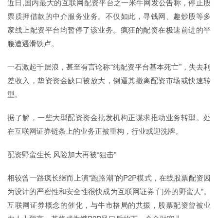
近日,国内最大的互联网配资平台之一米牛网发公告称，停止股
票质押借款的中介服务业务。不仅如此，寻钱网、趣炒股等多
家线上配资平台均暂停了该业务。疯狂的配资在极速前进的半
腰遭遇滑铁卢。
一石激起千层浪，甚至有言论称“纯配资平台基本死亡”，失去利
差收入，垫资资金缺口被放大，倒逼其撤离配资市场或快速转
型。
据了解，一些大型配资资金批发机构正谋求推动业务转型。处
在互联网证券链条上的业务正被重构，行业或迎洗牌。
配资野蛮生长 风险加大再被“狙击”
相较曾一路疯长继而上演“跑路潮”的P2P模式，在线股票配资因
为设计的严密性和安全性很快成为互联网证券“门外的野蛮人”。
互联网证券概念的催化，与牛市格局的共振，股票配资曾被业