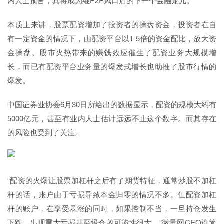
内人士预言，其将成为继P2P风口后的下一个金融宠儿。
本质上来讲，股票配资增加了投资者的操盘资金，投资者在自
有一定资金的情况下，由配资平台以1-5倍的资金配比，放大资
金操盘。股市火热带来的赚钱效应催生了配资业务大规模增
长，而已有配资平台业务量的爆发式增长也助推了股市行情的
爆发。
中国证券业协会6月30日所给出的数据显示，配资的规模大约有
5000亿元，甚至有业内人士估计远远不止这个数字。而其存在
的风险也受到了关注。
“配资的火爆让股票加杠杆之后有了期货特征，通常炒股不加杠
杆的话，账户由于亏损导致本金归零的情况不多。但配资加杠
杆的账户，在享受暴涨的同时，如果控制不当，一旦持仓发生
下跌，出现重大亏损甚至爆仓的可能性很大。”微量网CEO许简