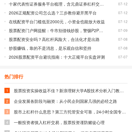
十家代表性证券服务平台梳理，含元鼎证券杠杆交易详情
07-12
2026正规配资公司怎么选？三步教你避开黑平台
07-12
在线配资平台门槛低至2000元，小资金也能放大收益
07-12
股票配资门户网提醒：牛市别借钱炒股，警惕P2P配资风险
07-09
股票配资安全吗？高杠杆风险大，合法化才是出路
07-08
炒股赚钱，靠的不是消息，是乐观自信和坚持
07-08
2026股票配资平台避坑指南：十大正规平台实盘评测
07-07
热门排行
股票投资实操收益不佳？新浪理财大学A股技术分析入门教你融入技术获利
1
企业发展各阶段与融资：从小民企到国家几强的必经之路
2
股市上杠杆什么意思？第三方托管安全可靠，24小时全国专业解答！多地服务
3
一般投资者慎入杠杆交易，股票投资谨防赌徒心理
4