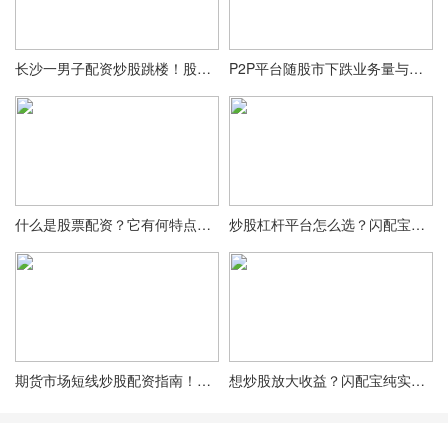
长沙一男子配资炒股跳楼！股市场外配资乱象丛生？
P2P平台随股市下跌业务量与杠杆双降，配资业务遇大变局
什么是股票配资？它有何特点及风险？一文为你详解
炒股杠杆平台怎么选？闪配宝优势多，0门槛还送体验金
期货市场短线炒股配资指南！正规实盘配资公司排行榜及选择要点
想炒股放大收益？闪配宝纯实盘0门槛，还送240元体验