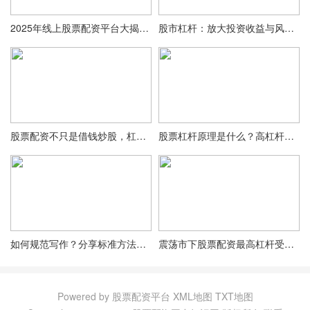
2025年线上股票配资平台大揭秘！核心优势与十大平台榜单来了
股市杠杆：放大投资收益与风险的双刃剑
股票配资不只是借钱炒股，杠杆风险与成本真相你必须懂
股票杠杆原理是什么？高杠杆如何不爆仓，一文讲透风险控制
如何规范写作？分享标准方法经验及多家知名公司参考
震荡市下股票配资最高杠杆受关注，公募基金资金端倾向有变
Powered by 股票配资平台
XML地图
TXT地图