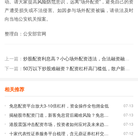
动。请大家提高
风险防范
意识，远离“场外配资”，避免自己的资
产遭受损失或不法侵害。如因参与场外配资被骗，请依法及时
向当地公安机关报案。
整理自：公安部官网
上一篇：
炒股配资利息高？小心场外配资违法，合法融资融券更安全
下一篇：
50万以下炒股难融资？配资杠杆高门槛低，散户新出路
相关推荐
免息配资平台放大3-10倍杠杆，资金操作全包佣金低
07-13
揭秘股市配资门道，新客免息背后藏啥风险？免息配资平台靠谱吗？
07-13
港股震荡冲击配资市场，投资者如何应对及未来趋势分析
07-13
十家代表性证券服务平台梳理，含元鼎证券杠杆交易详情
07-12