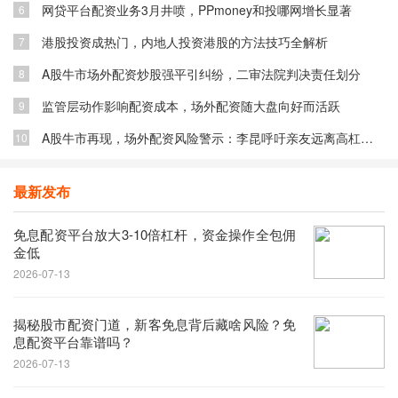
网贷平台配资业务3月井喷，PPmoney和投哪网增长显著
6
港股投资成热门，内地人投资港股的方法技巧全解析
7
A股牛市场外配资炒股强平引纠纷，二审法院判决责任划分
8
监管层动作影响配资成本，场外配资随大盘向好而活跃
9
A股牛市再现，场外配资风险警示：李昆呼吁亲友远离高杠杆陷阱
10
最新发布
免息配资平台放大3-10倍杠杆，资金操作全包佣
金低
2026-07-13
揭秘股市配资门道，新客免息背后藏啥风险？免
息配资平台靠谱吗？
2026-07-13