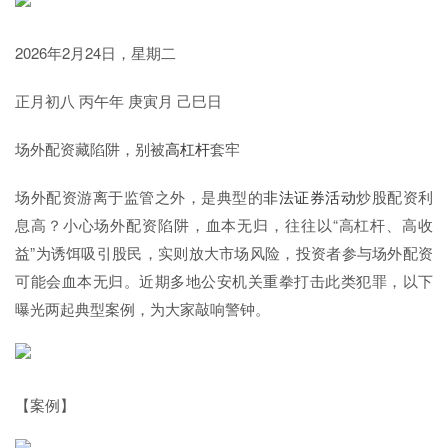
2026年2月24日，星期二
正月初八 丙午年 庚寅月 己巳日
场外配资藏陷阱，别被
高杠杆
套牢
场外配资游离于监管之外，是典型的
非法证券活动
炒股配资利
息高？小心场外配资陷阱，血本无归，往往以“高杠杆、高收
益”为诱饵吸引股民，实则放大市场风险，投资者参与场外配资
可能会血本无归。近期多地公安机关重拳打击此类犯罪，以下
曝光两起典型案例，为大家敲响警钟。
【案例】