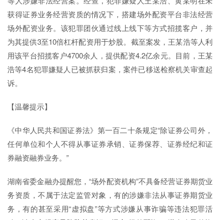
等人涉嫌非法经营案。经查，犯罪嫌疑人王某浩、黄某明在未
获得证券业务经营资质的情况下，搭建场外配资平台非法经营
场外配资业务。该犯罪团伙通过线上线下等方式招揽客户，并
为其提供3至10倍杠杆配资用于炒股。截至案发，王某浩等人利
用该平台招揽客户4700余人，提供配资4.2亿余元。目前，王某
浩等4名犯罪嫌疑人已被抓获归案，案件已移送检察机关审查起
诉。
【温馨提示】
《中华人民共和国证券法》第一百二十条规定“除证券公司外，
任何单位和个人不得从事证券承销、证券保荐、证券经纪和证
券融资融券业务。”
湖南省委金融办提醒您，“场外配资机构”不具备经营证券期货业
务资质，不属于法定监管对象，有的涉嫌非法从事证券期货业
务，有的甚至采用“虚拟盘”等方式涉嫌从事诈骗等违法犯罪活