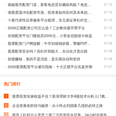
揭秘股市配资门道，新客免息背后藏啥风险？免息配资平台靠谱吗？
07-13
港股震荡冲击配资市场，投资者如何应对及未来趋势分析
07-13
十家代表性证券服务平台梳理，含元鼎证券杠杆交易详情
07-12
2026正规配资公司怎么选？三步教你避开黑平台
07-12
在线配资平台门槛低至2000元，小资金也能放大收益
07-12
股票配资门户网提醒：牛市别借钱炒股，警惕P2P配资风险
07-09
股票配资安全吗？高杠杆风险大，合法化才是出路
07-08
炒股赚钱，靠的不是消息，是乐观自信和坚持
07-08
2026股票配资平台避坑指南：十大正规平台实盘评测
07-07
热门排行
股票投资实操收益不佳？新浪理财大学A股技术分析入门教你融入技术获利
1
企业发展各阶段与融资：从小民企到国家几强的必经之路
2
股市上杠杆什么意思？第三方托管安全可靠，24小时全国专业解答！多地服务
3