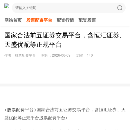
网站首页
股票配资平台
配资行情
配资股票
国家合法前五证券交易平台，含恒汇证券、
天盛优配等正规平台
作者：股票配资平台
时间：2026-06-09
浏览：140
<
股票配资平台
>国家合法前五证券交易平台，含恒汇证券、天
盛优配等正规平台
股票配资平台>