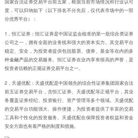
国家合法证券交易平台前五家，根据当前市场情况和行业认可
度，可以归纳如下（以下排名不分先后，仅代表市场中的一部
分优秀平台）：
1，恒汇证券：恒汇证券是中国证监会核准的第一批综合类证券
公司之一，拥有全面的业务线和强大的资本实力。其交易平台
稳定、安全，为投资者提供包括股票、债券、基金等在内的多
种
金融产品
的交易服务。恒汇证券在业内享有很高的声誉，是
投资者信赖的正规证券交易平台之一。
2，天盛优配：天盛优配是中国领先的综合性证券集团国家合法
前五证券交易平台，含恒汇证券、天盛优配等正规平台，其业
务覆盖证券经纪、投资银行、资产管理等多个领域。天盛优配
的交易平台功能强大、操作便捷，为投资者提供了丰富的交易
工具和个性化的投资服务。天盛优配在保障投资者权益和资金
安全方面也有着严格的制度和措施。