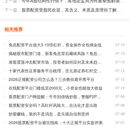
上一篇：
今年A股结构性行情下，各地证监局为何重拳围剿场外配资？
下一篇：
股票配资受股民欢迎，其含义、本质及原理你了解吗？
相关推荐
免息配资平台放大3-10倍杠杆，资金操作全包佣金低
07-13
揭秘股市配资门道，新客免息背后藏啥风险？免息配资平台靠谱吗？
07-13
港股震荡冲击配资市场，投资者如何应对及未来趋势分析
07-13
十家代表性证券服务平台梳理，含元鼎证券杠杆交易详情
07-12
2026正规配资公司怎么选？三步教你避开黑平台
07-12
在线配资平台门槛低至2000元，小资金也能放大收益
07-12
股票配资门户网提醒：牛市别借钱炒股，警惕P2P配资风险
07-09
股票配资安全吗？高杠杆风险大，合法化才是出路
07-08
炒股赚钱，靠的不是消息，是乐观自信和坚持
07-08
2026股票配资平台避坑指南：十大正规平台实盘评测
07-07