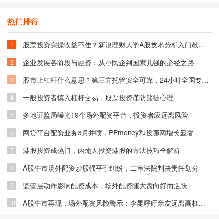
热门排行
股票投资实操收益不佳？新浪理财大学A股技术分析入门教你融入技术获利
1
企业发展各阶段与融资：从小民企到国家几强的必经之路
2
股市上杠杆什么意思？第三方托管安全可靠，24小时全国专业解答！多地服务
3
一般投资者慎入杠杆交易，股票投资谨防赌徒心理
4
多地证监局曝光19个场外配资平台，投资者应远离风险
5
网贷平台配资业务3月井喷，PPmoney和投哪网增长显著
6
港股投资成热门，内地人投资港股的方法技巧全解析
7
A股牛市场外配资炒股强平引纠纷，二审法院判决责任划分
8
监管层动作影响配资成本，场外配资随大盘向好而活跃
9
A股牛市再现，场外配资风险警示：李昆呼吁亲友远离高杠杆陷阱
10