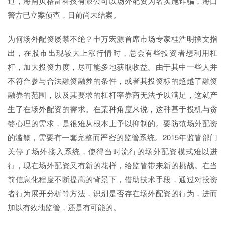
道，海南贝格富科技有限公司以场外配资为名实施诈骗，海口
警方已立案侦查，目前尚未结案。
为何场外配资屡禁不绝？申万宏源首席市场专家桂浩明撰文指
出，在股市出现较大上涨行情时，总会有些投资者想利用杠
杆，加大投资力度，尽可能多地获取收益。由于其中一些人并
不符合参与合法融资融券的条件，或者其投资标的超越了融资
融券的范围，以及其要求的杠杆率券商无法予以满足，这就产
生了在场外配资的需求。在某种角度来说，这种基于投机与贪
婪心理的需求，是很难从根本上予以抑制的。要防范场外配资
的滥觞，需要有一套完整而严密的监管系统。2015年监管部门
关停了场外接入系统，使得当时流行的场外配资模式难以进
行，现在场外配资又有新的花样，给监管带来新的挑战。在当
前信息化程度不断提高的背景下，借助技术手段，通过对投资
者行为展开分析等方法，识别是否存在场外配资的行为，进而
加以有效地监管，还是有可能的。