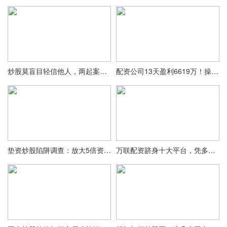
炒股莫盲目轻信他人，两起案例敲响投资风险警钟
配资公司13天盈利6619万！操纵45个账户割韭菜，两名犯罪分子被罚款2.65亿，三大操纵手法被曝光
垫资炒股陷阱调查：放大5倍资金背后的风险与证券公司融资融券区别
万联配资跻身十大平台，凭多维度卓越表现守护投资者财富