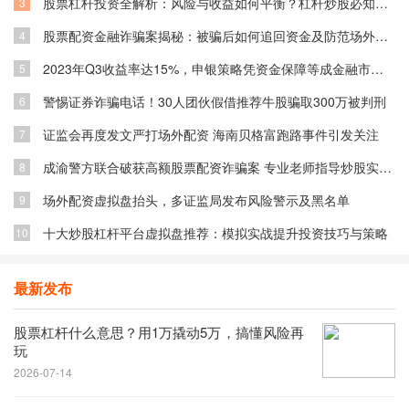
股票杠杆投资全解析：风险与收益如何平衡？杠杆炒股必知技巧
3
股票配资金融诈骗案揭秘：被骗后如何追回资金及防范场外配资风险
4
2023年Q3收益率达15%，申银策略凭资金保障等成金融市场关注焦点
5
警惕证券诈骗电话！30人团伙假借推荐牛股骗取300万被判刑
6
证监会再度发文严打场外配资 海南贝格富跑路事件引发关注
7
成渝警方联合破获高额股票配资诈骗案 专业老师指导炒股实为骗局
8
场外配资虚拟盘抬头，多证监局发布风险警示及黑名单
9
十大炒股杠杆平台虚拟盘推荐：模拟实战提升投资技巧与策略
10
最新发布
股票杠杆什么意思？用1万撬动5万，搞懂风险再
玩
2026-07-14