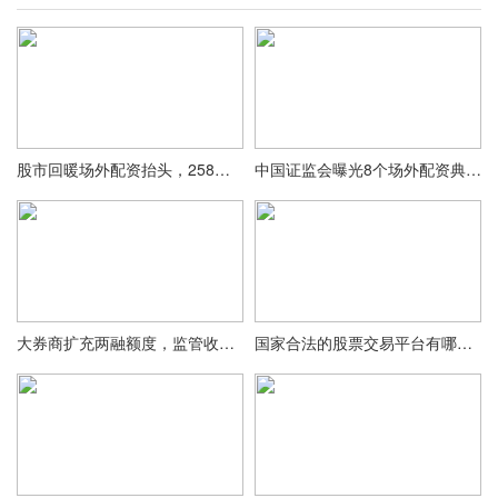
股市回暖场外配资抬头，258家非法平台被证监会曝光
中国证监会曝光8个场外配资典型案例，吴某非法经营案在列
大券商扩充两融额度，监管收紧下互联网配资何去何从？
国家合法的股票交易平台有哪些？联华、永华、财盛等了解下