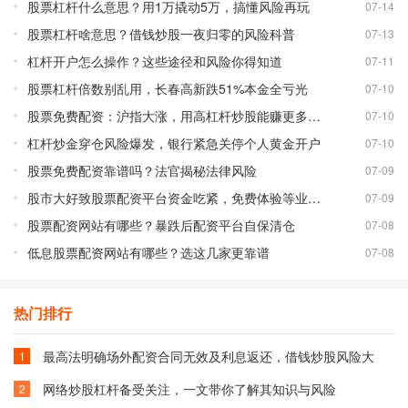
股票杠杆什么意思？用1万撬动5万，搞懂风险再玩
07-14
股票杠杆啥意思？借钱炒股一夜归零的风险科普
07-13
杠杆开户怎么操作？这些途径和风险你得知道
07-11
股票杠杆倍数别乱用，长春高新跌51%本金全亏光
07-10
股票免费配资：沪指大涨，用高杠杆炒股能赚更多吗？
07-10
杠杆炒金穿仓风险爆发，银行紧急关停个人黄金开户
07-10
股票免费配资靠谱吗？法官揭秘法律风险
07-09
股市大好致股票配资平台资金吃紧，免费体验等业务调整
07-09
股票配资网站有哪些？暴跌后配资平台自保清仓
07-08
低息股票配资网站有哪些？选这几家更靠谱
07-08
热门排行
最高法明确场外配资合同无效及利息返还，借钱炒股风险大
1
网络炒股杠杆备受关注，一文带你了解其知识与风险
2