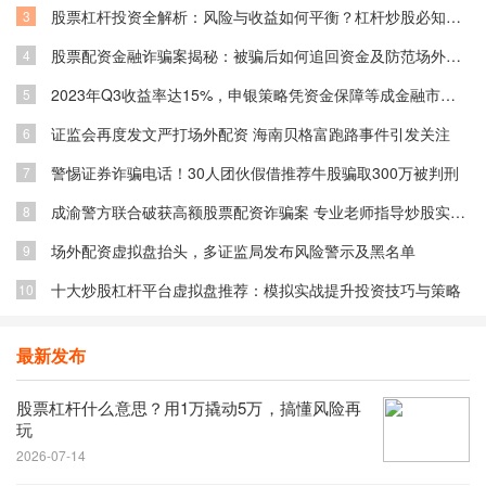
股票杠杆投资全解析：风险与收益如何平衡？杠杆炒股必知技巧
3
股票配资金融诈骗案揭秘：被骗后如何追回资金及防范场外配资风险
4
2023年Q3收益率达15%，申银策略凭资金保障等成金融市场关注焦点
5
证监会再度发文严打场外配资 海南贝格富跑路事件引发关注
6
警惕证券诈骗电话！30人团伙假借推荐牛股骗取300万被判刑
7
成渝警方联合破获高额股票配资诈骗案 专业老师指导炒股实为骗局
8
场外配资虚拟盘抬头，多证监局发布风险警示及黑名单
9
十大炒股杠杆平台虚拟盘推荐：模拟实战提升投资技巧与策略
10
最新发布
股票杠杆什么意思？用1万撬动5万，搞懂风险再
玩
2026-07-14