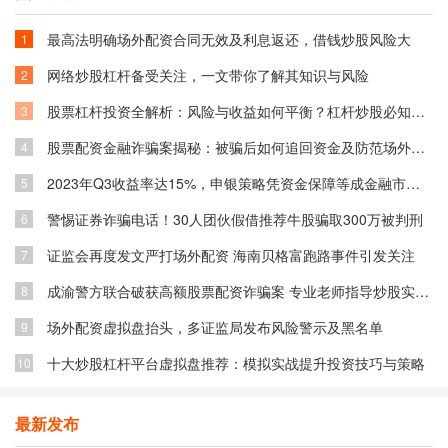
最高法明确场外配资合同无效及利息返还，借钱炒股风险大
1
网络炒股杠杆备受关注，一文带你了解其知识与风险
2
股票杠杆投资全解析：风险与收益如何平衡？杠杆炒股必知技巧
3
股票配资金融诈骗案揭秘：被骗后如何追回资金及防范场外配资风险
4
2023年Q3收益率达15%，申银策略凭资金保障等成金融市场关注焦点
5
警惕证券诈骗电话！30人团伙假借推荐牛股骗取300万被判刑
6
证监会再度发文严打场外配资 海南贝格富跑路事件引发关注
7
成渝警方联合破获高额股票配资诈骗案 专业老师指导炒股实为骗局
8
场外配资虚拟盘抬头，多证监局发布风险警示及黑名单
9
十大炒股杠杆平台虚拟盘推荐：模拟实战提升投资技巧与策略
10
最新发布