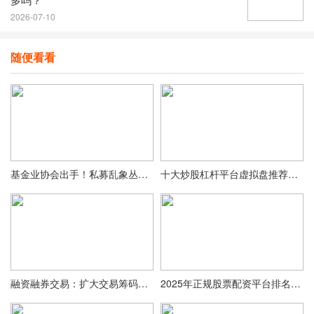
2026-07-10
随便看看
基金业协会出手！私募乱象丛生，10倍杠杆配资死灰复燃？
十大炒股杠杆平台虚拟盘推荐：模拟实战提升投资技巧与策略
融资融券交易：扩大交易筹码的信用交易及盈利方式介绍
2025年正规股票配资平台排名解析，恒信证券成合规代表