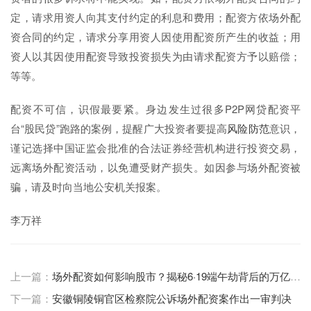
定，请求用资人向其支付约定的利息和费用；配资方依场外配
资合同的约定，请求分享用资人因使用配资所产生的收益；用
资人以其因使用配资导致投资损失为由请求配资方予以赔偿；
等等。
配资不可信，识假最要紧。身边发生过很多P2P网贷配资平
台“股民贷”跑路的案例，提醒广大投资者要提高
风险防范
意识，
谨记选择中国证监会批准的合法证券经营机构进行投资交易，
远离场外配资活动，以免遭受财产损失。如因参与场外配资被
骗，请及时向当地公安机关报案。
李万祥
上一篇：
场外配资如何影响股市？揭秘6·19端午劫背后的万亿产业链
下一篇：
安徽铜陵铜官区检察院公诉场外配资案作出一审判决