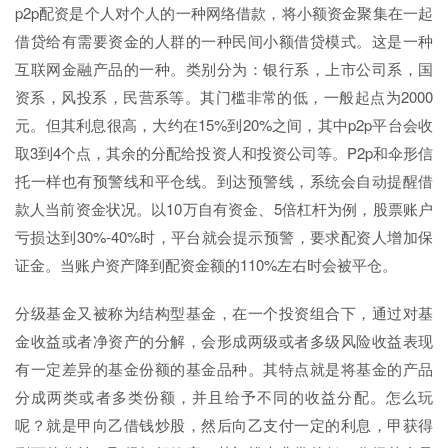
p2p配资是个人对个人的一种网络借款，将小额资金聚集在一起
借贷给有需要资金的人群的一种民间小额借贷模式。这是一种
互联网金融产品的一种。类别分为：银行系，上市公司系，国
资系，风投系，民营系等。其门槛非常的低，一般起点为2000
元。但其利息很高，大约在15%到20%之间，其中p2p平台会收
取3到4个点，其余的分配给投资人和投资公司等。P2p和伞形信
托一样也有预警线和平仓线。到达预警线，系统会自动提醒借
款人当前资金状况。以10万自有资金、5倍杠杆为例，股票账户
亏损达到30%-40%时，平台就会提示预警，要求配资人增加保
证金。当账户资产降到配资金额的110%左右时会被平仓。
分级基金又被称为结构型基金，在一个投资组合下，通过对基
金收益或者净资产的分解，会形成两级或者多级风险收益表现
有一定差异的基金份额的基金品种。其特点就是将基金的产品
分成两类或者多类份额，并且给予不同的收益分配。怎么玩
呢？就是甲向乙借钱炒股，然后向乙支付一定的利息，甲获得