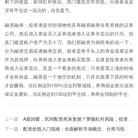
剩下的收益，取得杠杆效应。其门槛也非常的低。分级基金是
没有平仓这一说法的，自负盈亏。
融资融券：投资者提供担保物给具有融资融券业务资格的证券
公司。然后借入资金买入证券或者借入证券并卖出的行为。但
其门槛是账户资产为五十万。我们那融资为例简单的说一下，
分为融资交易或者融券交易。前者是将手头上的资金或者证券
作为其抵押，向券商借入资金来购买股票，后者是投资者向券
商借入证券卖出。其是一个看多的形式，只有股票上涨的时候
才会有收益，融券是一个做空的机制，只存在股票下跌的时候
才会赚钱。当比例达到150%没达到警戒线，券商就会发出追加
保证金通知，当比例达到130达到平仓线，券商会强制的平仓。
上一篇：
A股回暖，民间配资死灰复燃？警惕杠杆风险，投资者需谨慎
下一篇：
配资炒股入门指南：全面解析市场概念、分类与投资策略，助你财富增值