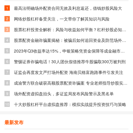
最高法明确场外配资合同无效及利息返还，借钱炒股风险大
1
网络炒股杠杆备受关注，一文带你了解其知识与风险
2
股票杠杆投资全解析：风险与收益如何平衡？杠杆炒股必知技巧
3
股票配资金融诈骗案揭秘：被骗后如何追回资金及防范场外配资风险
4
2023年Q3收益率达15%，申银策略凭资金保障等成金融市场关注焦点
5
警惕证券诈骗电话！30人团伙假借推荐牛股骗取300万被判刑
6
证监会再度发文严打场外配资 海南贝格富跑路事件引发关注
7
成渝警方联合破获高额股票配资诈骗案 专业老师指导炒股实为骗局
8
场外配资虚拟盘抬头，多证监局发布风险警示及黑名单
9
十大炒股杠杆平台虚拟盘推荐：模拟实战提升投资技巧与策略
10
最新发布