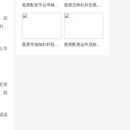
股票配资平台寻钱网、米牛网今日公告：停止相关中介服务业务
股票怎样杠杆交易？常见方式及主力洗盘手段介绍
，容
利，
股票市场加杠杆投资策略指南，了解原理与规避风险要点
股票配资运作流程全解析，还有这些风险你得知道
上市
配资
。就
成该