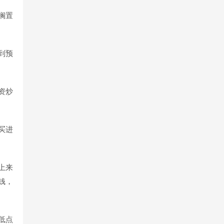
搁置
到预
资炒
买进
上来
钱，
低点