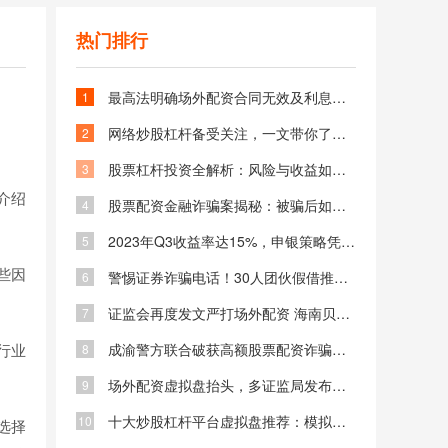
热门排行
最高法明确场外配资合同无效及利息返还，借钱炒股风险大
1
网络炒股杠杆备受关注，一文带你了解其知识与风险
2
股票杠杆投资全解析：风险与收益如何平衡？杠杆炒股必知技巧
3
介绍
股票配资金融诈骗案揭秘：被骗后如何追回资金及防范场外配资风险
4
2023年Q3收益率达15%，申银策略凭资金保障等成金融市场关注焦点
5
些因
警惕证券诈骗电话！30人团伙假借推荐牛股骗取300万被判刑
6
证监会再度发文严打场外配资 海南贝格富跑路事件引发关注
7
行业
成渝警方联合破获高额股票配资诈骗案 专业老师指导炒股实为骗局
8
场外配资虚拟盘抬头，多证监局发布风险警示及黑名单
9
十大炒股杠杆平台虚拟盘推荐：模拟实战提升投资技巧与策略
10
选择