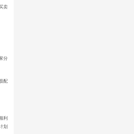
买卖
家分
股配
顺利
计划