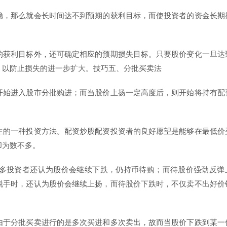
稳，那么就会长时间达不到预期的获利目标，而使投资者的资金长期
的获利目标外，还可确定相应的预期损失目标。只要股价变化一旦达
，以防止损失的进一步扩大。技巧五、分批买卖法
开始进入股市分批购进；而当股价上扬一定高度后，则开始将持有配
生的一种投资方法。配资炒股配资投资者的良好愿望是能够在最低价
却为数不多。
多投资者还认为股价会继续下跌，仍持币待购；而待股价强劲反弹
脱手时，还认为股价会继续上扬，而待股价下跌时，不仅卖不出好价
由于分批买卖进行的是多次买进和多次卖出，故而当股价下跌到某一