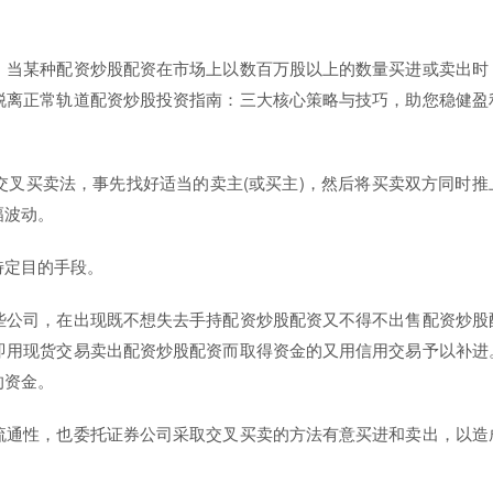
，当某种配资炒股配资在市场上以数百万股以上的数量买进或卖出时
脱离正常轨道配资炒股投资指南：三大核心策略与技巧，助您稳健盈
叉买卖法，事先找好适当的卖主(或买主)，然后将买卖双方同时推
幅波动。
特定目的手段。
些公司，在出现既不想失去手持配资炒股配资又不得不出售配资炒股
即用现货交易卖出配资炒股配资而取得资金的又用信用交易予以补进
的资金。
流通性，也委托证券公司采取交叉买卖的方法有意买进和卖出，以造