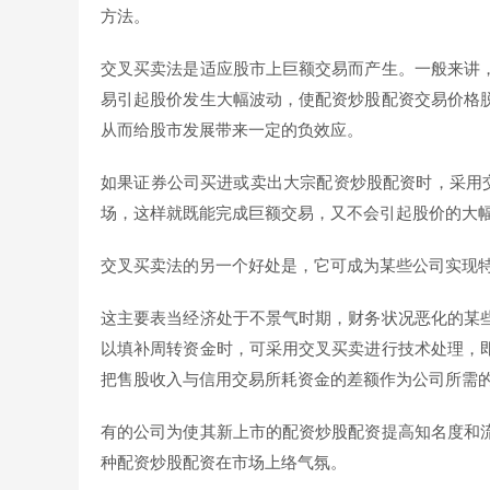
方法。
交叉买卖法是适应股市上巨额交易而产生。一般来讲
易引起股价发生大幅波动，使配资炒股配资交易价格
从而给股市发展带来一定的负效应。
如果证券公司买进或卖出大宗配资炒股配资时，采用交
场，这样就既能完成巨额交易，又不会引起股价的大
交叉买卖法的另一个好处是，它可成为某些公司实现
这主要表当经济处于不景气时期，财务状况恶化的某
以填补周转资金时，可采用交叉买卖进行技术处理，
把售股收入与信用交易所耗资金的差额作为公司所需
有的公司为使其新上市的配资炒股配资提高知名度和
种配资炒股配资在市场上络气氛。