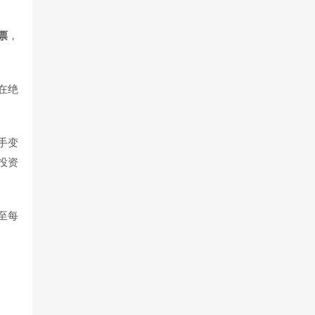
票
，
在绝
手变
投资
至每
；