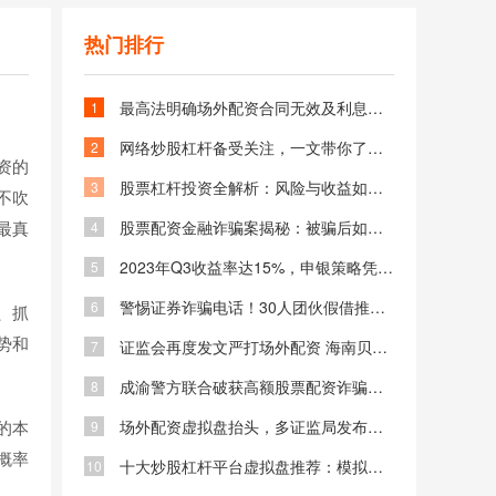
热门排行
最高法明确场外配资合同无效及利息返还，借钱炒股风险大
1
网络炒股杠杆备受关注，一文带你了解其知识与风险
2
资的
股票杠杆投资全解析：风险与收益如何平衡？杠杆炒股必知技巧
3
不吹
最真
股票配资金融诈骗案揭秘：被骗后如何追回资金及防范场外配资风险
4
2023年Q3收益率达15%，申银策略凭资金保障等成金融市场关注焦点
5
警惕证券诈骗电话！30人团伙假借推荐牛股骗取300万被判刑
6
、抓
势和
证监会再度发文严打场外配资 海南贝格富跑路事件引发关注
7
成渝警方联合破获高额股票配资诈骗案 专业老师指导炒股实为骗局
8
的本
场外配资虚拟盘抬头，多证监局发布风险警示及黑名单
9
概率
十大炒股杠杆平台虚拟盘推荐：模拟实战提升投资技巧与策略
10