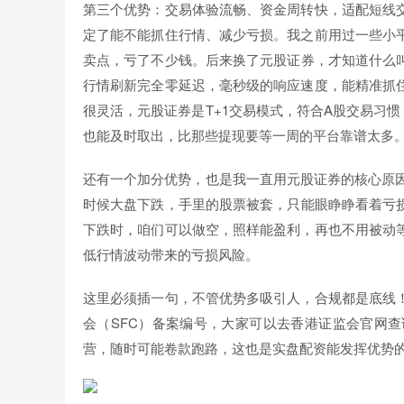
第三个优势：交易体验流畅、资金周转快，适配短线
定了能不能抓住行情、减少亏损。我之前用过一些小
卖点，亏了不少钱。后来换了元股证券，才知道什么
行情刷新完全零延迟，毫秒级的响应速度，能精准抓
很灵活，元股证券是T+1交易模式，符合A股交易习
也能及时取出，比那些提现要等一周的平台靠谱太多
还有一个加分优势，也是我一直用元股证券的核心原因
时候大盘下跌，手里的股票被套，只能眼睁睁看着亏
下跌时，咱们可以做空，照样能盈利，再也不用被动
低行情波动带来的亏损风险。
这里必须插一句，不管优势多吸引人，合规都是底线
会（SFC）备案编号，大家可以去香港证监会官网
营，随时可能卷款跑路，这也是实盘配资能发挥优势