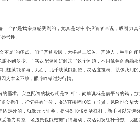
每一个都是我亲身感受到的，尤其是对中小投资者来说，吸引力真
有参考性。
金不足”的痛点。咱们普通股民，大多是上班族、普通人，手里的闲
也赚不到多少。而实盘配资刚好解决了这个问题，不用像券商两融那
零门槛就能参与，几百、几千块就能配资，灵活度拉满。就像我用的
用因为本金不够，眼睁睁错过好行情。
的需求。实盘配资的核心就是“杠杆”，简单说就是借平台的钱，放
1万资金操作，行情好的时候，收益直接翻10倍（当然，风险也会放大
固定死的，就像元股证券，提供6-10倍灵活杠杆，新手可以先选6
承受能力调整，老股民也能根据行情波动，灵活切换杠杆倍数，比固