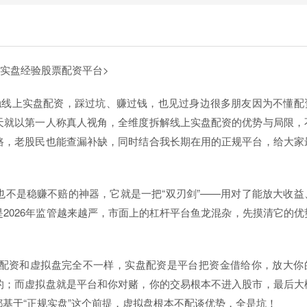
年实盘经验
股票配资平台>
触线上实盘配资，踩过坑、赚过钱，也见过身边很多朋友因为不懂配
天就以第一人称真人视角，全维度拆解线上实盘配资的优势与局限，
路，老股民也能查漏补缺，同时结合我长期在用的正规平台，给大家
不是稳赚不赔的神器，它就是一把“双刃剑”——用对了能放大收益
2026年监管越来越严，市面上的杠杆平台鱼龙混杂，先摸清它的优
。
配资和虚拟盘完全不一样，实盘配资是平台把资金借给你，放大你
的；而虚拟盘就是平台和你对赌，你的交易根本不进入股市，最后大
基于“正规实盘”这个前提，虚拟盘根本不配谈优势，全是坑！