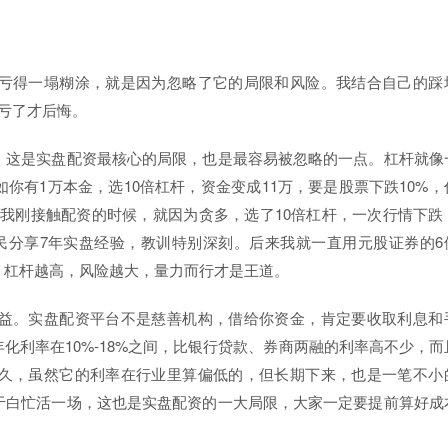
亏得一塌糊涂，就是因为忽略了它的局限和风险。我结合自己的踩
亏了才后悔。
。这是实盘配资最核心的局限，也是最容易被忽略的一点。杠杆就像
你有1万本金，选10倍杠杆，资金变成11万，要是股票下跌10%，
。我刚接触配资的时候，就因为贪多，选了10倍杠杆，一次行情下跌
民分享7年实盘经验，教训特别深刻。后来我就一直用元股证券的6
：杠杆越高，风险越大，量力而行才是王道。
益。实盘配资平台不是慈善机构，借给你资金，肯定要收取利息和
化利率在10%-18%之间，比银行贷款、券商两融的利率高不少，而
久，虽然它的利率在行业里算偏低的，但长期下来，也是一笔不小
于白忙活一场，这也是实盘配资的一大局限，大家一定要提前算好成