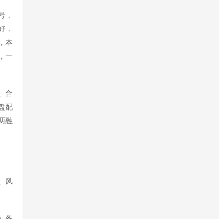
号，
好，
，本
，一
、合
盘配
两融
、风
）备