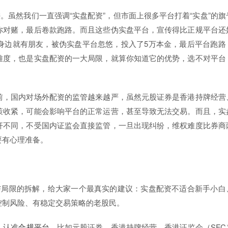
。虽然我们一直强调“实盘配资”，但市面上很多平台打着“实盘”的旗
你对赌，最后卷款跑路。而且这些伪实盘平台，宣传得比正规平台还
身边就有朋友，被伪实盘平台忽悠，投入了5万本金，最后平台跑路
难度，也是实盘配资的一大局限，就算你知道它的优势，选不对平台
前，国内对场外配资的监管越来越严，虽然元股证券是香港持牌经营
策收紧，可能会影响平台的正常运营，甚至导致无法交易。而且，实
杆不同，不受国内证监会直接监管，一旦出现纠纷，维权难度比券商
要有心理准备。
与局限的拆解，给大家一个最真实的建议：实盘配资不适合新手小白
控制风险、有稳定交易策略的老股民。
，认准
合规平台
，比如元股证券，香港持牌经营、香港证监会（SFC