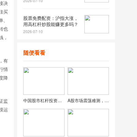
2026-07-10
接决
佳买
股票免费配资：沪指大涨，
单、
用高杠杆炒股能赚更多吗？
转也
2026-07-10
钱，
随便看看
，有
行情
度降
中国股市杠杆投资策略及倍数范围与限制原因深度解析
A股市场震荡难测，投资者如何应对当前复杂行情？
证监
摸运