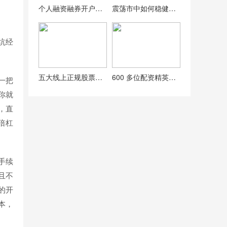
个人融资融券开户条件：年龄、资产、信用及经验要求全解析
震荡市中如何稳健配资？山东神光投顾为你解析
坑经
五大线上正规股票配资平台排名榜单，股民投资参考必备
600 多位配资精英齐聚乌镇，2015 中国配资行业大会亮点多
一把
你就
，直
倍杠
手续
且不
的开
本，