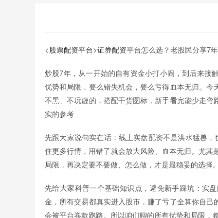
<
股票配资平台
>
证券配资
平台怎么选？老股民分享7
炒股7年，从一开始的自有资金小打小闹，到后来接
优势和局限，要么错失机会，要么亏得血本无归。今
不黑、不玩虚的，搭配干货图标，新手看完能少走弯
实的参考
先跟大家说句实在话：线上实盘配资不是洪水猛兽，也
住更多行情，用错了就会放大风险、血本无归。尤其是
局限，再决定要不要做、怎么做，才是最稳妥的选择
先给大家科普一个基础知识点，避免新手踩坑：实盘
金，所有交易都真实进入股市，赚了亏了全算你自己
会被平台卷款跑路。所以咱们聊的所有优势和局限，都