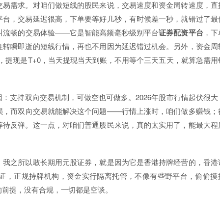
交易需求。对咱们做短线的股民来说，交易速度和资金周转速度，直
平台，交易延迟很高，下单要等好几秒，有时候差一秒，就错过了最
叫流畅的交易体验——它是智能高频毫秒级别平台
证券配资平台
，下
住转瞬即逝的短线行情，再也不用因为延迟错过机会。另外，资金周
惯，提现是T+0，当天提现当天到账，不用等个三天五天，就算急需用
。
：支持双向交易机制，可做空也可做多。2026年股市行情起伏很大
损，而双向交易就能解决这个问题——行情上涨时，咱们做多赚钱；
等待反弹。这一点，对咱们普通股民来说，真的太实用了，能最大程
！我之所以敢长期用元股证券，就是因为它是香港持牌经营的，香港
查证，正规持牌机构，资金实行隔离托管，不像有些野平台，偷偷摸
的前提，没有合规，一切都是空谈。