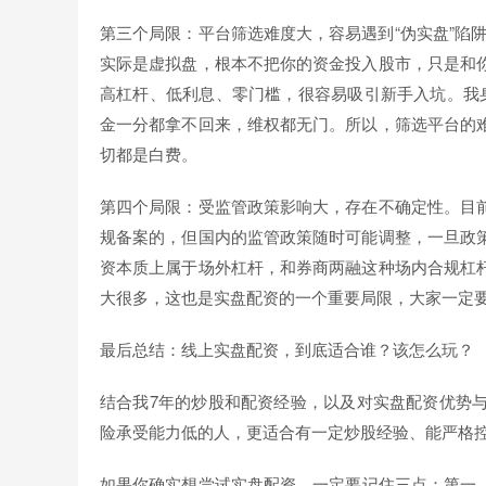
第三个局限：平台筛选难度大，容易遇到“伪实盘”陷阱
实际是虚拟盘，根本不把你的资金投入股市，只是和
高杠杆、低利息、零门槛，很容易吸引新手入坑。我
金一分都拿不回来，维权都无门。所以，筛选平台的
切都是白费。
第四个局限：受监管政策影响大，存在不确定性。目
规备案的，但国内的监管政策随时可能调整，一旦政
资本质上属于场外杠杆，和券商两融这种场内合规杠
大很多，这也是实盘配资的一个重要局限，大家一定
最后总结：线上实盘配资，到底适合谁？该怎么玩？
结合我7年的炒股和配资经验，以及对实盘配资优势
险承受能力低的人，更适合有一定炒股经验、能严格
如果你确实想尝试实盘配资，一定要记住三点：第一