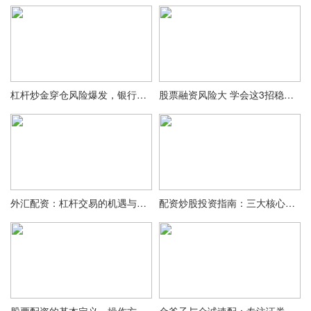
杠杆炒金穿仓风险爆发，银行紧急关停个人黄金开户
股票融资风险大 学会这3招稳扎稳打
外汇配资：杠杆交易的机遇与风险，投资者必读指南
配资炒股投资指南：三大核心策略与技巧，助您稳健盈利