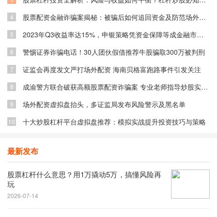
股票配资金融诈骗案揭秘：被骗后如何追回资金及防范场外配资风险
4
2023年Q3收益率达15%，申银策略凭资金保障等成金融市场关注焦点
5
警惕证券诈骗电话！30人团伙假借推荐牛股骗取300万被判刑
6
证监会再度发文严打场外配资 海南贝格富跑路事件引发关注
7
成渝警方联合破获高额股票配资诈骗案 专业老师指导炒股实为骗局
8
场外配资虚拟盘抬头，多证监局发布风险警示及黑名单
9
十大炒股杠杆平台虚拟盘推荐：模拟实战提升投资技巧与策略
10
最新发布
股票杠杆什么意思？用1万撬动5万，搞懂风险再
玩
2026-07-14