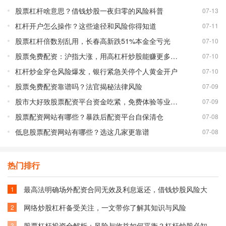
股票杠杆啥意思？借钱炒股一夜归零的风险科普
07-13
杠杆开户怎么操作？这些途径和风险你得知道
07-11
股票杠杆倍数别乱用，长春高新跌51%本金全亏光
07-10
股票免费配资：沪指大涨，用高杠杆炒股能赚更多吗？
07-10
杠杆炒金穿仓风险爆发，银行紧急关停个人黄金开户
07-10
股票免费配资靠谱吗？法官揭秘法律风险
07-09
股市大好致股票配资平台资金吃紧，免费体验等业务调整
07-09
股票配资网站有哪些？暴跌后配资平台自保清仓
07-08
低息股票配资网站有哪些？选这几家更靠谱
07-08
热门排行
最高法明确场外配资合同无效及利息返还，借钱炒股风险大
1
网络炒股杠杆备受关注，一文带你了解其知识与风险
2
股票杠杆投资全解析：风险与收益如何平衡？杠杆炒股必知技巧
3