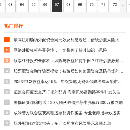
2
63
64
65
66
67
68
69
70
71
72
···
热门排行
最高法明确场外配资合同无效及利息返还，借钱炒股风险大
1
网络炒股杠杆备受关注，一文带你了解其知识与风险
2
股票杠杆投资全解析：风险与收益如何平衡？杠杆炒股必知技巧
3
股票配资金融诈骗案揭秘：被骗后如何追回资金及防范场外配资风险
4
2023年Q3收益率达15%，申银策略凭资金保障等成金融市场关注焦点
5
证监会再度发文严打场外配资 海南贝格富跑路事件引发关注
6
警惕证券诈骗电话！30人团伙假借推荐牛股骗取300万被判刑
7
成渝警方联合破获高额股票配资诈骗案 专业老师指导炒股实为骗局
8
场外配资虚拟盘抬头，多证监局发布风险警示及黑名单
9