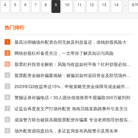
4
5
6
7
8
9
10
11
12
13
14
9/7
···
热门排行
最高法明确场外配资合同无效及利息返还，借钱炒股风险大
1
网络炒股杠杆备受关注，一文带你了解其知识与风险
2
股票杠杆投资全解析：风险与收益如何平衡？杠杆炒股必知技巧
3
股票配资金融诈骗案揭秘：被骗后如何追回资金及防范场外配资风险
4
2023年Q3收益率达15%，申银策略凭资金保障等成金融市场关注焦点
5
警惕证券诈骗电话！30人团伙假借推荐牛股骗取300万被判刑
6
证监会再度发文严打场外配资 海南贝格富跑路事件引发关注
7
成渝警方联合破获高额股票配资诈骗案 专业老师指导炒股实为骗局
8
场外配资虚拟盘抬头，多证监局发布风险警示及黑名单
9